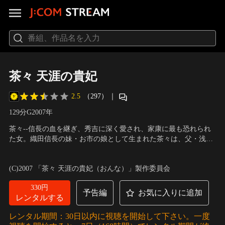
茶々 天涯の貴妃
2.5
（297）
｜
129分
G
2007
年
茶々--信長の血を継ぎ、秀吉に深く愛され、家康に最も恐れられ
た女。織田信長の妹・お市の娘として生まれた茶々は、父・浅井
長政を信長に攻め滅ぼされ、信長の重臣・柴田勝家の元に身を寄
出演：和央ようか、渡部篤郎、寺島しのぶ、中村獅童、松方弘樹
せた。そこへ羽柴秀吉が攻め入り、お市と勝家は自害。茶々は、
／
監督：橋本一
(C)2007 「茶々 天涯の貴妃（おんな）」製作委員会
母の仇である秀吉の側室に入ることになり…。
330円
予告編
お気に入りに追加
レンタルする
レンタル期間：30日以内に視聴を開始して下さい。一度