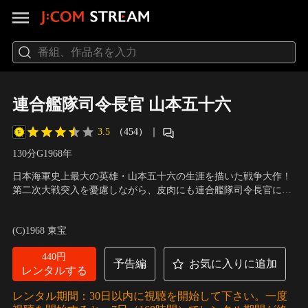
連合艦隊司令長官 山本五十六
3.5
（454）
｜
130分
G
1968
年
日本海軍史上最大の英雄・山本五十六の生涯を描いた戦争大作！
第二次大戦突入を憂慮しながら、皮肉にも連合艦隊司令長官に任
命された山本五十六。彼は早期講和の手段として真珠湾攻撃を立
出演：三船敏郎、松本幸四郎、森雅之
／
監督：丸山誠治
案したのだったが…。日本海軍史上最大の英雄を描く壮烈の戦争
(C)1968 東宝
ドラマ。特技監督は円谷英二。なかでも山本戦死前後のミニチュ
ア・ワークによる空中戦シーンは圧巻。
440円
予告編
お気に入りに追加
レンタルする
レンタル期間：30日以内に視聴を開始して下さい。一度