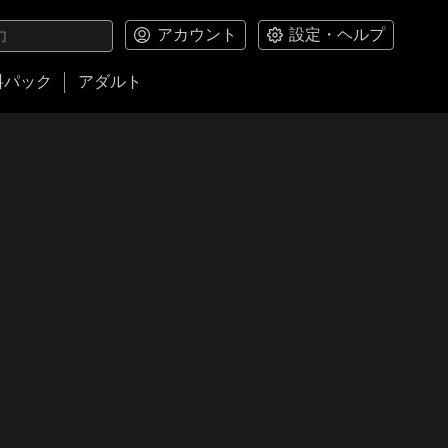
アカウント
設定・ヘルプ
料パック
アダルト