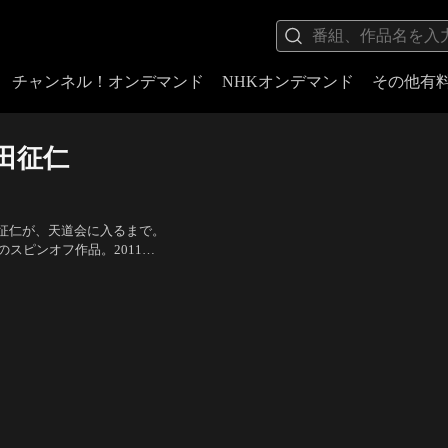
チャンネル！オンデマンド
NHKオンデマンド
その他有
織田征仁
征仁が、天道会に入るまで。
のスピンオフ作品。2011
し、若いハングレをうまく使
舘昌美、森羅万象、小沢仁志
を…。