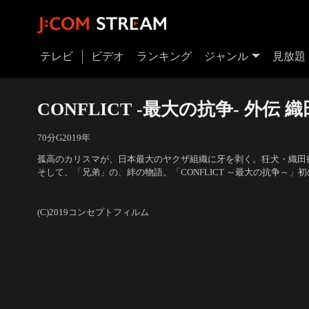
テレビ
ビデオ
ランキング
ジャンル
見放題
CONFLICT -最大の抗争- 外伝 
70分
G
2019
年
孤高のカリスマが、日本最大のヤクザ組織に牙を剥く。狂犬・織田
そして、「兄弟」の、絆の物語。「CONFLICT ～最大の抗争～」初
年…関東を制圧している天道会。昔気質の任侠道を貫く天道会に対
出演：的場浩司、宅麻伸（友情出演）、萩野崇、SHU、古井榮一、
い新興勢力として頭角を現してきた三東会。天道会は、三東会の根
ほか
／
監督：藤原健一
(C)2019コンセプトフィルム