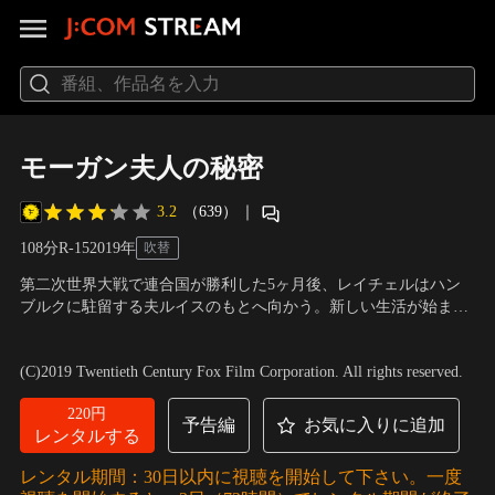
モーガン夫人の秘密
3.2
（639）
｜
108分
R-15
2019
年
吹替
第二次世界大戦で連合国が勝利した5ヶ月後、レイチェルはハン
ブルクに駐留する夫ルイスのもとへ向かう。新しい生活が始まる
が、夫が仕事で留守にすることが多くなり、孤独を感じ始めるレ
出演：キーラ･ナイトレイ、アレキサンダー･スカルスガルド、ジ
イチェル。心に傷を負う彼女は、次第に同居人のドイツ人建築家
ェイソン･クラーク
／
監督：ジェームズ・ケント
(C)2019 Twentieth Century Fox Film Corporation. All rights reserved.
ルバートに心の支えを求めるようになっていく。
220円
予告編
お気に入りに追加
レンタルする
レンタル期間：30日以内に視聴を開始して下さい。一度