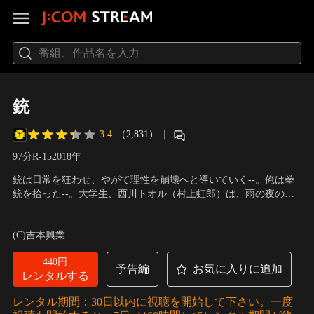
銃
3.4
（2,831）
｜
97分
R-15
2018
年
銃は日常を狂わせ、やがて理性を崩壊へと導いていく--。俺は拳
銃を拾った--。大学生、西川トオル（村上虹郎）は、雨の夜の河
原で、ひとりの男の死体と共に放置されていた拳銃を手にし、そ
出演：村上虹郎、広瀬アリス、リリー・フランキー、日南響子、
れを自宅アパートに持ち帰った。まもなく、その銃は彼にとっ
新垣里沙
／
監督：武正晴
(C)吉本興業
て、かけがえのない宝物のような存在になった。見つめれば見つ
めるほどに、触れたならば触れるほどに…。
440円
予告編
お気に入りに追加
レンタルする
レンタル期間：30日以内に視聴を開始して下さい。一度