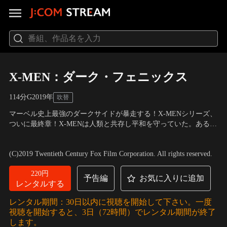
X-MEN：ダーク・フェニックス
114分
G
2019
年
吹替
マーベル史上最強のダークサイドが暴走する！X-MENシリーズ、
ついに最終章！X-MENは人類と共存し平和を守っていた。ある
日、主要メンバーのジーン・グレイが、宇宙でのミッション中の
出演：ジェームズ・マカヴォイ、マイケル・ファスベンダー、ジ
事故によって謎の熱放射を浴びてしまう。そして、心の闇に潜ん
ェニファー・ローレンス 他
／
監督：サイモン・キンバーグ
(C)2019 Twentieth Century Fox Film Corporation. All rights reserved.
でいた彼女のもう一つの人格“ダーク・フェニックス”が覚醒。仲
間たちは彼女を救おうと手を差し伸べるが…。
220円
予告編
お気に入りに追加
レンタルする
レンタル期間：30日以内に視聴を開始して下さい。一度
視聴を開始すると、3日（72時間）でレンタル期間が終了
します。