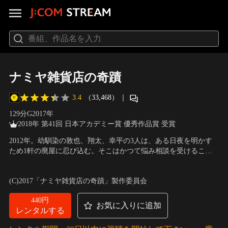
ナミヤ雑貨店の奇蹟
3.4
（33,468）
｜
129分
G
2017
年
2018年 第41回 日本アカデミー賞 優秀作品賞 受賞
2012年。幼馴染の敦也、翔太、幸平の3人は、ある日夜を明かす
ため1軒の廃屋に忍び込む。そこはかつて悩み相談を受けること
で知られていた「ナミヤ雑貨店」だった。今はもう廃業したはず
出演：山田涼介、村上虹郎、寛一郎、成海璃子、門脇麦、林遣
の店内に、突然シャッターの郵便口から手紙が落ちてくる。なん
都、鈴木梨央、山下リオ、手塚とおる、PANTA 他
／
監督：廣木
(C)2017「ナミヤ雑貨店の奇蹟」製作委員会
とその手紙は32年前に書かれた悩み相談だった。敦也たちは戸惑
隆一
いながらも、当時の店主に代わって返事を書く--。
440円
お気に入りに追加
レンタルする