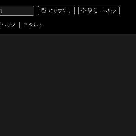
アカウント
設定・ヘルプ
料パック
アダルト