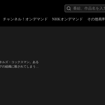
チャンネル！オンデマンド
NHKオンデマンド
その他有
ネルズ・コックスマン。ある
グの組織に殺されてしまう。
で、ある時は銃で、ある時は
、エミー・ロッサム 他
／
監