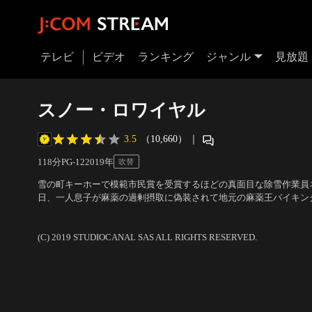
テレビ
ビデオ
ランキング
ジャンル
見放題
スノー・ロワイヤル
3.5
（10,660）
｜
118分
PG-12
2019
年
吹替
雪の町キーホーで模範市民賞を受賞するほどの真面目な除雪作業員
日、一人息子が麻薬の過剰摂取に偽装されて地元の麻薬王バイキン
裏で組織が糸を引いていることに気付いたネルズは、ある時は素手
出演：リーアム・ニーソン、トム・ベイトマン、トム・ジャクソン
除雪車で、一人また一人と敵を殺していく。しかし…。
督：ハンス・ペテル・モランド
(C) 2019 STUDIOCANAL SAS ALL RIGHTS RESERVED.