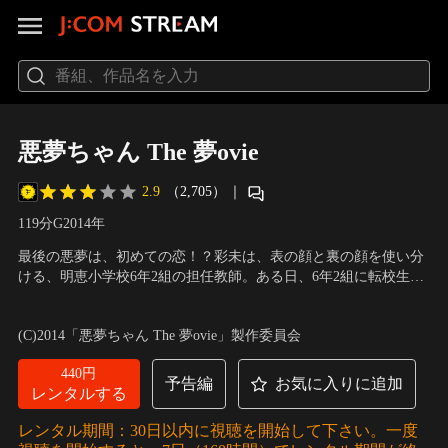
悪夢ちゃん The 夢ovie
2.9
（2,705）
｜
119分
G
2014
年
最後の悪夢は、初めての恋！？彩未は、表の顔と裏の顔を使い分
ける、明恵小学校6年2組の担任教師。ある日、6年2組に転校生が
やってくる。夢の中で恋をした“少年夢王子”ソックリの完司に驚
出演：北川景子、GACKT、優香、木村真那月、マリウス葉(Sexy
く結衣子。結衣子の初恋？に驚く大人たち。いつしか完司は、ク
Zone)、佐藤隆太、小日向文世
／
監督：佐久間紀佳
(C)2014「悪夢ちゃん The 夢ovie」製作委員会
ラスのリーダー的存在になり、完司の言葉に触発された子供たち
の行動が、大事件を引き起こすことに…！
440円
予告編
お気に入りに追加
レンタルする
レンタル期間：30日以内に視聴を開始して下さい。一度