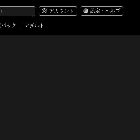
アカウント
設定・ヘルプ
料パック
アダルト