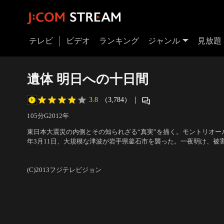
テレビ
ビデオ
ランキング
ジャンル
見放題
遺体 明日への十日間
3.8
（3,784）
｜
105分
G
2012
年
東日本大震災の内側とその知られざる“真実”を描く。モントリオール
年3月11日、大規模な津波が岩手県釜石市を襲った。一夜明け、被
廃校となった中学校の体育館を遺体安置所として使うことが決まる
出演：西田敏行、緒形直人、勝地涼、國村隼、酒井若菜、佐藤浩市
とも知れない検死作業が続く中、民生委員として働く相葉常夫がボ
未来、筒井道隆 他
／
監督：君塚良一
(C)2013フジテレビジョン