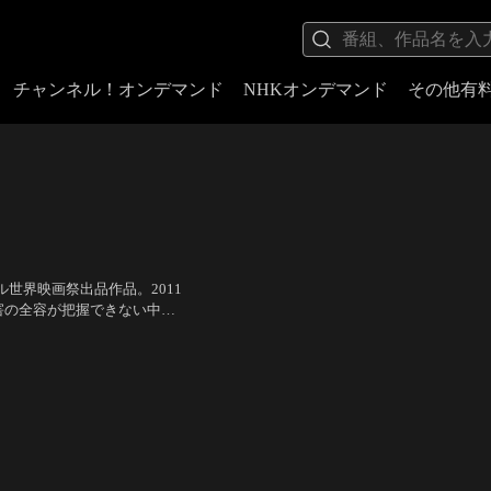
チャンネル！オンデマンド
NHKオンデマンド
その他有
世界映画祭出品作品。2011
害の全容が把握できない中、
。医師たちによるいつ終わる
、佐野史郎、沢村一樹、志田
ランティアを願い出る。