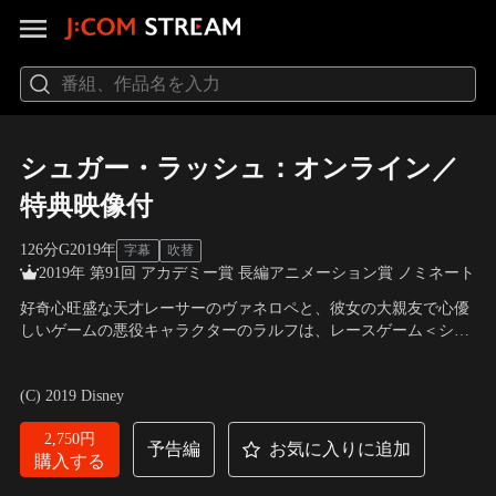
シュガー・ラッシュ：オンライン／
特典映像付
126分
G
2019
年
字幕
吹替
2019年 第91回 アカデミー賞 長編アニメーション賞 ノミネート
好奇心旺盛な天才レーサーのヴァネロペと、彼女の大親友で心優
しいゲームの悪役キャラクターのラルフは、レースゲーム＜シュ
ガー・ラッシュ＞の危機を救うため、誰も見たことのないインタ
声の出演：山寺宏一（ラルフ）、諸星すみれ（ヴァネロペ）、
ーネットの世界へ飛び出す。そこはディズニープリンセスたちに
菜々緒（シャンク） ほか
／
監督：リッチ・ムーア
(C) 2019 Disney
出会えるなど、何でもありで何でも叶う夢のような世界だが、思
いもよらぬ危険も潜んでいて…。
2,750円
予告編
お気に入りに追加
購入する