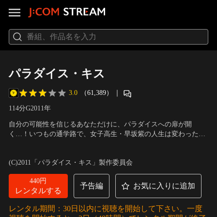
パラダイス・キス
3.0
（61,389）
｜
114分
G
2011
年
自分の可能性を信じるあなただけに、パラダイスへの扉が開
く…！いつもの通学路で、女子高生・早坂紫の人生は変わった。
ファッション業界を目指す専門学校生から、学園祭のモデルにス
出演：北川景子、向井理、山本裕典 ほか
／
監督：新城毅彦
カウトされたのだ。学園一の天才と称えられるジョージに振り回
(C)2011「パラダイス・キス」製作委員会
されながらも、強く惹かれていく紫。気がつけば、恋と夢に向か
って走り始めていた…。
440円
予告編
お気に入りに追加
レンタルする
レンタル期間：30日以内に視聴を開始して下さい。一度