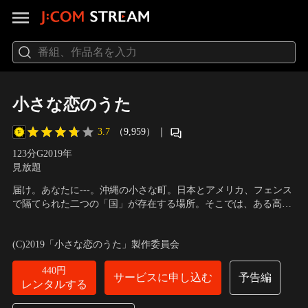
小さな恋のうた
3.7
（9,959）
｜
123分
G
2019
年
見放題
届け。あなたに---。沖縄の小さな町。日本とアメリカ、フェンス
で隔てられた二つの「国」が存在する場所。そこでは、ある高校
生バンドが熱い人気を集めていた。自作の歌を歌いこなし、観る
出演：佐野勇斗、森永悠希、山田杏奈、眞栄田郷敦、鈴木仁
／
監
ものを熱狂させるその実力で、東京のレーベルからスカウトを受
督：橋本光二郎
(C)2019「小さな恋のうた」製作委員会
け、なんとプロデビューが決まる。しかし、喜びの絶頂で盛り上
がる彼らに一台の車が突っ込み…。
440円
サービスに申し込む
予告編
レンタルする