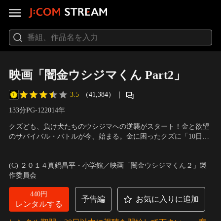
映画「闇金ウシジマくん Part2」
3.5
（41,384）
｜
133分
PG-12
2014
年
クズども、負け犬たちのウシジマへの逆襲がスタート！金と欲望
のサバイバル・バトルが今、始まる。金に困ったクズに「10日で
5割（トゴ）」「1日3割（ヒサン）」という超暴利で貸し付け、
出演：山田孝之、綾野剛、菅田将暉、中尾明慶、窪田正孝、やべ
容赦なく取り立てるアウトローの金貸し、闇金「カウカウ・ファ
きょうすけ
／
監督：山口雅俊
(C) ２０１４真鍋昌平・小学館／映画「闇金ウシジマくん２」製
イナンス」。社長の“ウシジマ”こと丑嶋馨（山田孝之）は、債務
作委員会
者を徹底的に追い込むことで知られていた。
440円
予告編
お気に入りに追加
レンタルする