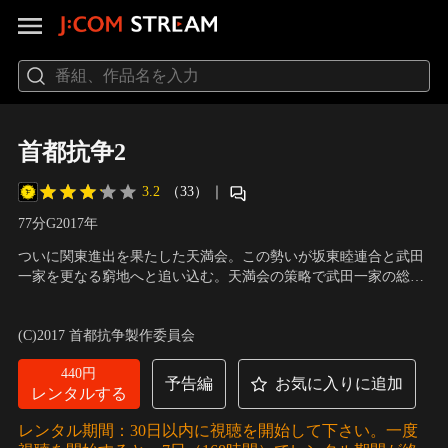
首都抗争2
3.2
（33）
｜
77分
G
2017
年
ついに関東進出を果たした天満会。この勢いが坂東睦連合と武田
一家を更なる窮地へと追い込む。天満会の策略で武田一家の総
長・武田将利（西岡徳馬）が恐喝容疑で突然逮捕された。また舎
出演：本宮泰風、山本圭壱（極楽とんぼ）、樋口隆則、赤井英
弟頭の宮村（岡崎二朗）もだまし討ちにあい、殺されてしまう。
和、岡崎二朗、小沢仁志、西岡徳馬
／
監督：金澤克次
(C)2017 首都抗争製作委員会
榎本は一家の中に内通者がいるのではと独自で調査をする。そこ
で浮かび上がった人物は…。
440円
予告編
お気に入りに追加
レンタルする
レンタル期間：30日以内に視聴を開始して下さい。一度