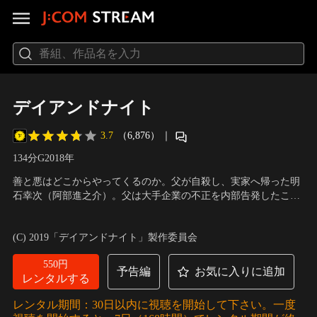
デイアンドナイト
3.7
（6,876）
｜
134分
G
2018
年
善と悪はどこからやってくるのか。父が自殺し、実家へ帰った明
石幸次（阿部進之介）。父は大手企業の不正を内部告発したこと
で死に追いやられ、家族もまた、崩壊寸前であった。そんな明石
出演：阿部進之介、安藤政信、清原果耶、田中哲司、小西真奈
に児童養護施設のオーナーを務める男、北村（安藤政信）が手を
美、佐津川愛美、深水元基、藤本涼、笠松将 他
／
監督：藤井道人
(C) 2019「デイアンドナイト」製作委員会
差し伸べる。孤児を父親同然に養う傍ら、「子供たちを生かすた
めなら犯罪をも厭わない。」という道徳観を持ち…。
550円
予告編
お気に入りに追加
レンタルする
レンタル期間：30日以内に視聴を開始して下さい。一度