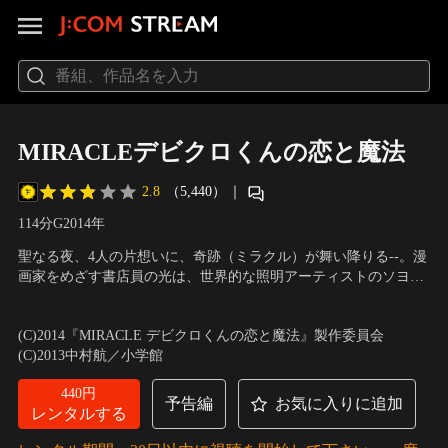
MIRACLEデビクロくんの恋と魔法
2.8
（5,440）
｜
114分
G
2014
年
聖なる夜、4人の片想いに、奇跡（ミラクル）が舞い降りる--。漫
画家をめざす書店員の光は、世界的な照明アーティストのソヨン
と偶然知り合い、一瞬で恋に落ちてしまう。彼女を“運命の人”と
出演：相葉雅紀、榮倉奈々、ハン・ヒョジュ、生田斗真、小市慢
思い込み、幼なじみの杏奈に相談するが、なんとソヨンと杏奈は
太郎、渡辺真起子
／
監督：犬童一心
(C)2014『MIRACLE デビクロくんの恋と魔法』製作委員会
仕事仲間だった。光の片想いを応援する杏奈。だが、彼女自身も
(C)2013中村航／小学館
子供の頃から光に秘めた恋心を抱いていた。
440円
予告編
お気に入りに追加
レンタルする