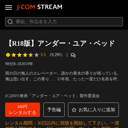
【R18版】アンダー・ユア・ベッド
3.5
（9,295）
｜
98分
R-18
2019
年
雨の日の無人のエレベーター。誰かの香水の香りが残っている。
俺は思い出す。この香り…、11年前、たった一度だけ名前を呼ん
でくれた佐々木千尋のことを。俺は人生で唯一幸せだったあの感
出演：高良健吾、西川可奈子、安部賢一、三河悠冴、三宅亮輔
／
覚にもう一度触れたいと思い、彼女を探し出すことにした…。
監督・脚本：安里麻里
(C)2019 映画「アンダー・ユア・ベッド」製作委員会
440円
予告編
お気に入りに追加
レンタルする
レンタル期間：30日以内に視聴を開始して下さい。一度