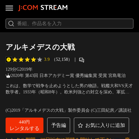
アルキメデスの大戦
3.9
（52,158）
｜
129分
G
2019
年
2020年 第43回 日本アカデミー賞 優秀編集賞 受賞 宮島竜治
これは、数学で戦争を止めようとした男の物語。戦艦大和VS天才
数学者。1933年（昭和8年）。欧米列強との対立を深め、軍拡路
線を歩み始めた日本。海軍省は、世界最大の戦艦を建造する計画
出演：菅田将暉、舘ひろし、柄本佑、浜辺美波、笑福亭鶴瓶、國
を秘密裏に進めていた。だが省内は決して一枚岩ではなく、この
村隼、橋爪功、田中泯
／
監督：山崎貴
(C)2019「アルキメデスの大戦」製作委員会 (C)三田紀房／講談社
計画に反対する者も。「今後の海戦は航空機が主流」という自論
を持つ海軍少将・山本五十六は、巨大戦艦の建造が…。
440円
予告編
お気に入りに追加
レンタルする