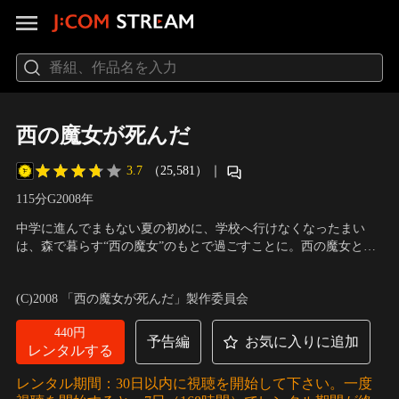
西の魔女が死んだ
3.7
（25,581）
｜
115分
G
2008
年
中学に進んでまもない夏の初めに、学校へ行けなくなったまい
は、森で暮らす“西の魔女”のもとで過ごすことに。西の魔女とは
まいのママのママ、英国人の祖母のこと。大好きなおばあちゃん
出演：サチ・パーカー、高橋真悠、りょう、大森南朋、高橋克
から「早寝早起き、食事をしっかりとって、よく運動し、規則正
実、木村祐一
／
監督：長崎俊一
(C)2008 「西の魔女が死んだ」製作委員会
しい生活をすること」の大切さを教わる…。
440円
予告編
お気に入りに追加
レンタルする
レンタル期間：30日以内に視聴を開始して下さい。一度