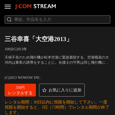
三谷幸喜「大空港2013」
100分
G
2013
年
天候不良のため飛行機が松本空港に緊急着陸する。空港職員の大
河内は乗客の誘導をすることに。弁護士の守男は同じ飛行機に乗
っていた女・百合子と話すため、家族に隠れ大河内に部屋を用意
出演：竹内結子、生瀬勝久、戸田恵梨香、オダギリジョー、香川
させる。一方、守男の妻・美代子は偶然再会したパイロット・国
照之
／
監督・脚本：三谷幸喜
(C)2013 WOWOW INC.
木田に心ときめく。その頃、美代子の兄・蔵之介は守男への金の
無心を画策していた。
330円
お気に入りに追加
レンタルする
レンタル期間：30日以内に視聴を開始して下さい。一度
視聴を開始すると、3日（72時間）でレンタル期間が終了
します。