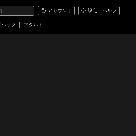
アカウント
設定・ヘルプ
料パック
アダルト