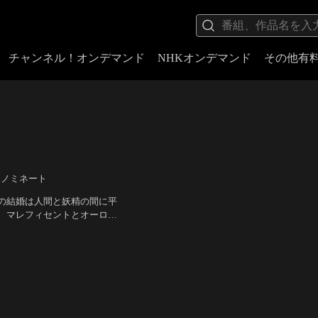
チャンネル！オンデマンド
NHKオンデマンド
その他有
 ノミネート
の結婚は人間と妖精の間に平
、マレフィセントとオーロラ
いた…。迫り来る危機から愛
ファイファー 他
／
監督：ヨ
命とは--。