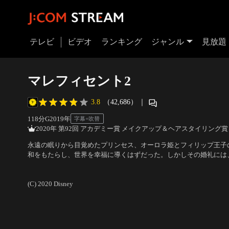
テレビ
ビデオ
ランキング
ジャンル
見放題
マレフィセント2
3.8
（42,686）
｜
118分
G
2019
年
字幕+吹替
2020年 第92回 アカデミー賞 メイクアップ＆ヘアスタイリング賞
永遠の眠りから目覚めたプリンセス、オーロラ姫とフィリップ王子
和をもたらし、世界を幸福に導くはずだった。しかしその婚礼には
姫の絆を引き裂き、妖精界を滅ぼそうとする恐るべき罠が隠されて
出演：アンジェリーナ・ジョリー、エル・ファニング、ミシェル・
するオーロラ姫を救うために、マレフィセントが背負った驚くべき運
アヒム・ローニング
(C) 2020 Disney