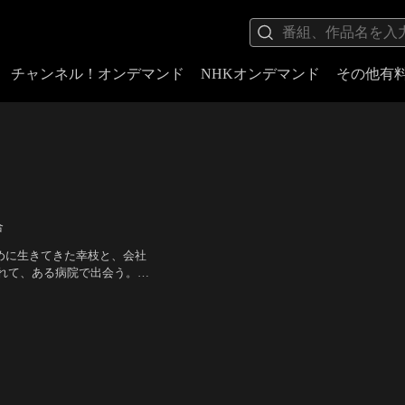
チャンネル！オンデマンド
NHKオンデマンド
その他有
合
めに生きてきた幸枝と、会社
れて、ある病院で出会う。主
幸枝とマ子は、たまたま手に
、鈴木梨央、駒木根隆介 他
いう無謀な旅に出る。