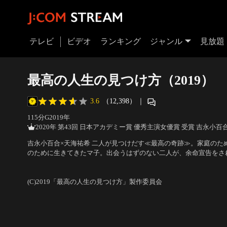
テレビ
ビデオ
ランキング
ジャンル
見放題
最高の人生の見つけ方（2019）
3.6
（12,398）
｜
115分
G
2019
年
2020年 第43回 日本アカデミー賞 優秀主演女優賞 受賞 吉永小百
吉永小百合×天海祐希 二人が見つけだす≪最高の奇跡≫。家庭のた
のために生きてきたマ子。出会うはずのない二人が、余命宣告をさ
婦業と仕事以外に何もやりたいことのない人生の虚しさに気づいた
出演：吉永小百合、天海祐希、ムロツヨシ、満島ひかり、賀来賢人
した12歳の少女の「死ぬまでにやりたいことリスト」を実行すると
／
監督：犬童一心
(C)2019「最高の人生の見つけ方」製作委員会