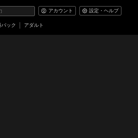
アカウント
設定・ヘルプ
料パック
アダルト