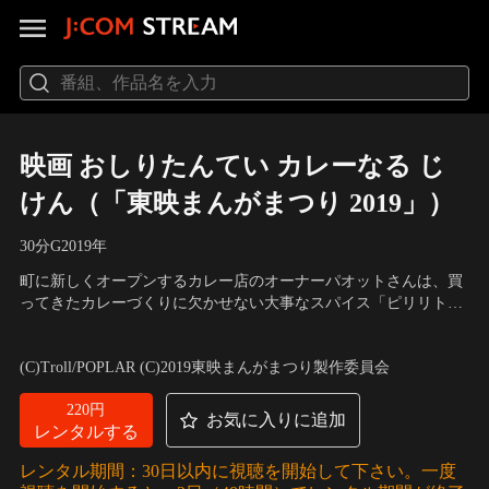
映画 おしりたんてい カレーなる じ
けん（「東映まんがまつり 2019」）
30分
G
2019
年
町に新しくオープンするカレー店のオーナーパオットさんは、買
ってきたカレーづくりに欠かせない大事なスパイス「ピリリトキ
ック」が買物袋からなくなっていることに気がついた。おしりた
声の出演：三瓶由布子（おしりたんてい）、齋藤彩夏（ブラウ
んていが“華麗”な推理で消えたスパイスの謎に迫る！
ン）、渡辺いっけい（マルチーズしょちょう） 他
(C)Troll/POPLAR (C)2019東映まんがまつり製作委員会
220円
お気に入りに追加
レンタルする
レンタル期間：30日以内に視聴を開始して下さい。一度