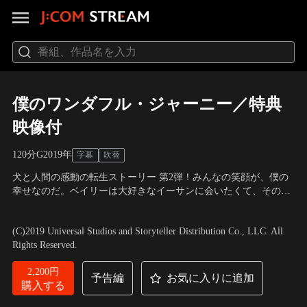
僕のワンダフル・ジャーニー／特典
映像付
120分
G
2019
年
字幕
吹替
犬と人間の感動の転生ストーリー 第2弾！みんなの笑顔が、僕の
幸せなのだ。ベイリーは大好きなイーサンに会いたくて、その犬
生を終えた後も3回も生まれ変わり、ようやくイーサンの元へ。
出演：デニス・クエイド、ジョシュ・ギャッド、キャスリン・プ
月日が流れ、イーサン、ハンナ、孫娘CJと満ち足りた日々を送っ
レスコット 他
／
監督：ゲイル・マンキューソ
(C)2019 Universal Studios and Storyteller Distribution Co., LLC. All
ていた。しかし、CJの母親が孫娘CJを連れて出て行ってしまう。
Rights Reserved.
2,200円
予告編
お気に入りに追加
購入する