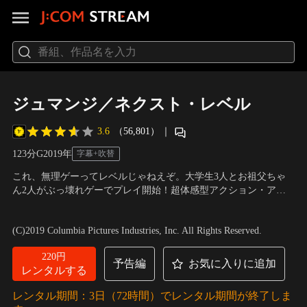
ジュマンジ／ネクスト・レベル
3.6
（56,801）
｜
123分
G
2019
年
字幕+吹替
これ、無理ゲーってレベルじゃねえぞ。大学生3人とお祖父ちゃ
ん2人がぶっ壊れゲーでプレイ開始！超体感型アクション・アド
ベンチャー！！ゲームクリアから2年、高校生だった4人もそれぞ
出演：ドウェイン・ジョンソン、ジャック・ブラック、ケヴィ
れの道に進み、今は大学生。しかし、あの時の興奮が忘れられ
ン・ハート、カレン・ギラン、ニック・ジョナス、ダニー・デヴ
(C)2019 Columbia Pictures Industries, Inc. All Rights Reserved.
ず、破壊したはずのジュマンジを修理し始めるスペンサー。その
ィート
／
監督：ジェイク・カスダン
瞬間、またしてもゲームの中に吸い込まれてしまった。
220円
予告編
お気に入りに追加
レンタルする
レンタル期間：3日（72時間）でレンタル期間が終了しま