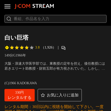
白い巨塔
3.8
（1,926）
｜
149分
G
1966
年
大阪・浪速大学医学部では、東教授の定年を控え、後任教授には
若きエリート助教授・財前五郎が有力視されていた。しかし、野
心家で傲慢な財前を嫌う東教授が対立候補を擁立したため、教授
出演：田宮二郎、東野英治郎、小沢栄太郎、加藤嘉、田村高廣、
戦に向けて熾烈な裏工作合戦が始まる。そんな折、財前は、同期
下絛正巳、船越英二、滝沢修、須賀不二男 他
／
監督：山本薩夫
(C)1966 KADOKAWA
の里見助教授から依頼された患者の胃に癌を発見するが、里見の
忠告を無視して断層撮影をせずに手術した結果…。
330円
お気に入りに追加
レンタルする
レンタル期間：30日以内に視聴を開始して下さい。一度