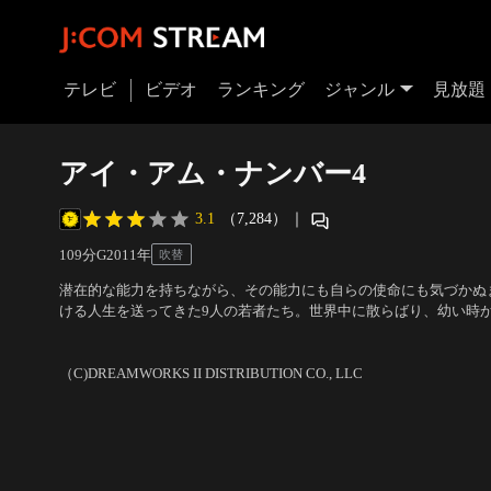
テレビ
ビデオ
ランキング
ジャンル
見放題
アイ・アム・ナンバー4
3.1
（7,284）
｜
109分
G
2011
年
吹替
潜在的な能力を持ちながら、その能力にも自らの使命にも気づかぬ
ける人生を送ってきた9人の若者たち。世界中に散らばり、幼い時
に町を転々として暮らし成長していた。ある日、9人のうち、ナンバ
出演：アレックス・ペティファー、ダイアナ・アグロン、ティモシ
された。海辺の町にいたナンバー4は、その死を…。
サ・パーマー
／
監督：D・J・カルーソ
（C)DREAMWORKS II DISTRIBUTION CO., LLC