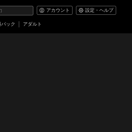
アカウント
設定・ヘルプ
料パック
アダルト