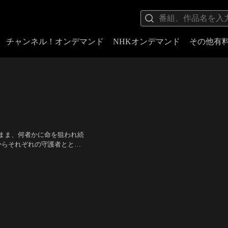
チャンネル！オンデマンド
NHKオンデマンド
その他有
まま、何者かに命を狙われ続
からそれぞれの守護者ととも
ー1から3までが何者かに殺
ー・オリファント、テリー