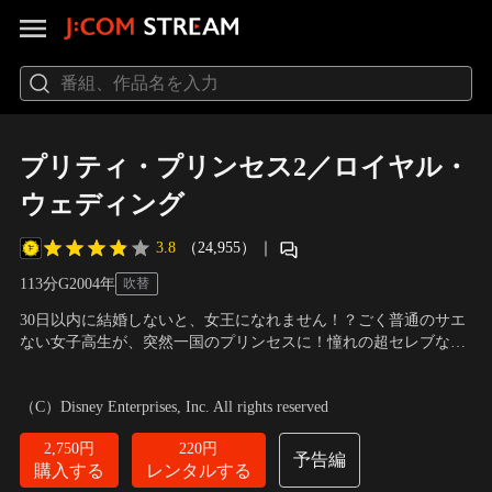
プリティ・プリンセス2／ロイヤル・
ウェディング
3.8
（24,955）
｜
113分
G
2004
年
吹替
30日以内に結婚しないと、女王になれません！？ごく普通のサエ
ない女子高生が、突然一国のプリンセスに！憧れの超セレブな生
活をする、21歳の誕生日を迎えたミアに衝撃の事実が！それは、
出演：ジュリー・アンドリュース、アン・ハサウェイ、ヘクタ
30日以内に結婚しないと、女王にはなれない！？果たしてミアの
ー・エリゾンド ほか
／
監督：ゲーリー・マーシャル
（C）Disney Enterprises, Inc. All rights reserved
運命は？アン・ハサウェイのはまり役、シリーズ第2弾。
2,750円
220円
予告編
購入する
レンタルする