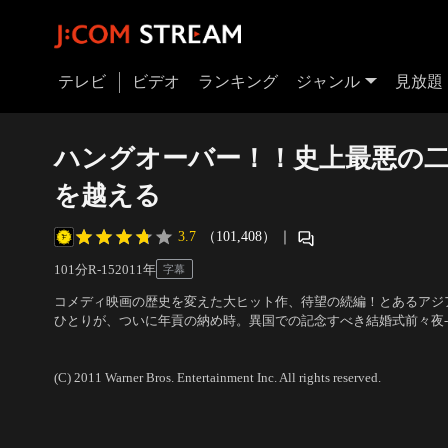
テレビ
ビデオ
ランキング
ジャンル
見放題
ハングオーバー！！史上最悪の
を越える
3.7
（101,408）
｜
101分
R-15
2011
年
字幕
コメディ映画の歴史を変えた大ヒット作、待望の続編！とあるアジ
ひとりが、ついに年貢の納め時。異国での記念すべき結婚式前々夜-
た悪友たちにとって、それは独身最後を祝う最高の夜になるはずだ
出演：ブラッドリー・クーパー、エド・ヘルムズ、ザック・ガリフ
ら目が覚めると、部屋はメチャクチャ。昨夜の記憶がない！あげく
ッド・フィリップス
(C) 2011 Warner Bros. Entertainment Inc. All rights reserved.