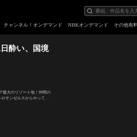
チャンネル！オンデマンド
NHKオンデマンド
その他有
二日酔い、国境
ア最大のリゾート地！仲間の
-ロサンゼルスからやってき
った。しかし翌朝二日酔いか
ィアナキス ほか
／
監督：ト
髪も、パンツもない！！