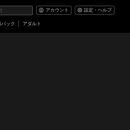
アカウント
設定・ヘルプ
料パック
アダルト