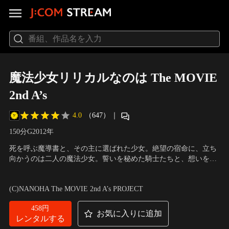
魔法少女リリカルなのは The MOVIE
2nd A’s
4.0
（647）
｜
150分
G
2012
年
死を呼ぶ魔導書と、その主に選ばれた少女。絶望の宿命に、立ち
向かうのは二人の魔法少女。誓いを秘めた騎士たちと、想いをこ
めて空をゆく少女たち。想いは一つ「信じた絆を守りたい」
声の出演：田村ゆかり（高町なのは）、水樹奈々（フェイト・テ
スタロッサ）、植田佳奈（八神はやて）、清水香里（シグナム）
(C)NANOHA The MOVIE 2nd A’s PROJECT
他
458円
お気に入りに追加
レンタルする