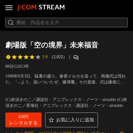
劇場版「空の境界」未来福音
3.9
（2,022）
｜
88分
G
2013
年
1998年8月3日、猛暑の盛り。倉密メルカを追って、両儀式は現れ
た。「--よう。追いついたぜ、爆弾魔」その直後、式は爆発に巻
き込まれる。彼には『未来を予見する力』があった。同じ夏。礼
声の出演：坂本真綾（両儀 式）、鈴村健一（黒桐幹也）、本田貴
園女学院の生徒・瀬尾静音はひょんなことから、黒桐幹也に出会
子（蒼崎橙子）、井口裕香（瀬尾静音）、石田 彰（瓶倉光溜）
(C)奈須きのこ／講談社・アニプレックス・ノーツ・ufotable (C)奈
う。無条件に自分の言葉を信じてくれた幹也に、淡い恋心を抱い
須きのこ／星海社・アニプレックス・講談社・ノーツ・ufotable
た静音。静音は、幹也に長年培ってきた悩みを…。
458円
お気に入りに追加
レンタルする