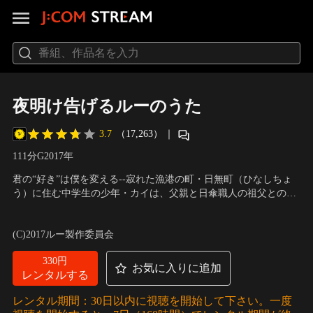
夜明け告げるルーのうた
3.7
（17,263）
｜
111分
G
2017
年
君の“好き”は僕を変える--寂れた漁港の町・日無町（ひなしちょ
う）に住む中学生の少年・カイは、父親と日傘職人の祖父との3
人で暮らしている。もともとは東京に住んでいたが、両親の離婚
声の出演：谷花音、下田翔大、篠原信一、柄本明、斉藤壮馬、寿
によって父と母の故郷である日無町に居を移したのだ。父や母に
美菜子、大悟（千鳥）、ノブ（千鳥）
(C)2017ルー製作委員会
対する複雑な想いを口にできず、鬱屈した気持ちを抱えたまま学
校生活にも後ろ向きのカイ。唯一の心の拠り所は…。
330円
お気に入りに追加
レンタルする
レンタル期間：30日以内に視聴を開始して下さい。一度