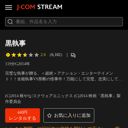
黒執事
2.6
（6,102）
｜
119分
G
2014
年
完璧な執事が贈る、＜超絶＞アクション・エンターテイメン
ト！！全能執事VS禁断の怪事件！万能にして完璧。忠実にして無
礼。その男、あくまで執事…。執事の名はセバスチャン。知識と
出演：水嶋ヒロ、剛力彩芽、優香、山本美月、大野拓朗、栗原類
実力、品格と容姿を兼ね備え、非の打ち所があるとすれば性格の
ほか
／
監督：大谷健太郎
(C)2014 枢やな/スクウェアエニックス (C)2014 映画「黒執事」製
悪さだけという、万能にして忠実な執事。最高の謎とおもてなし
作委員会
を、差し上げます。
440円
お気に入りに追加
レンタルする