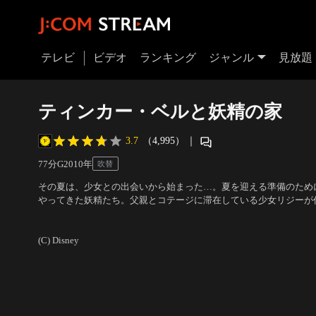
テレビ
ビデオ
ランキング
ジャンル
見放題
ティンカー・ベルと妖精の家
3.7
（4,995）
｜
77分
G
2010
年
吹替
その夏は、少女との出会いから始まった…。夏を迎える準備のため
やってきた妖精たち。父親とコテージに滞在している少女リジーが作
ティンカー・ベルは、うかつにもリジーに見つかり捕えられてしま
声の出演：深町彩里（ティンカー・ベル）、藤崎花音（リジー・グ
中、勇敢な仲間の妖精たちは、囚われの身となったティンクの救出
ィス博士）
／
監督：ブラッドリー・レイモンド
(C) Disney