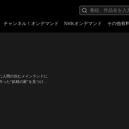
チャンネル！オンデマンド
NHKオンデマンド
その他有
に人間の住むメインランドに
った“妖精の家”を見つけた
う。そしてすさまじい嵐の
リフィス）、村治学（グリフ
に乗り出す。