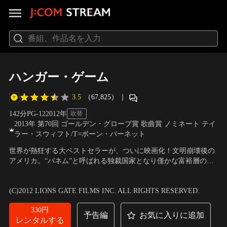
ハンガー・ゲーム
3.5
（67,825）
｜
142分
PG-12
2012
年
吹替
2013年 第70回 ゴールデン・グローブ賞 歌曲賞 ノミネート テイ
ラー・スウィフト/T=ボーン・バーネット
世界が熱狂する大ベストセラーが、ついに映画化！文明崩壊後の
アメリカ。“パネム”と呼ばれる独裁国家となり僅かな富裕層のみ
が住むことを許された都市キャピトルが12の地区を支配してい
出演：ジェニファー・ローレンス、ジョシュ・ハッチャーソン
／
た。冷酷な支配者層は毎年、各地区から12才から18才までの男女
監督：ゲイリー・ロス
(C)2012 LIONS GATE FILMS INC. ALL RIGHTS RESERVED.
を選出し、森の中で命をかけた“ハンガー・ゲーム”を開催してい
た。
330円
予告編
お気に入りに追加
レンタルする