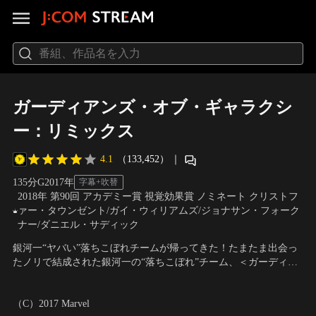
ガーディアンズ・オブ・ギャラクシ
ー：リミックス
4.1
（133,452）
｜
135分
G
2017
年
字幕+吹替
2018年 第90回 アカデミー賞 視覚効果賞 ノミネート クリストフ
ァー・タウンゼント/ガイ・ウィリアムズ/ジョナサン・フォーク
ナー/ダニエル・サディック
銀河一“ヤバい”落ちこぼれチームが帰ってきた！たまたま出会っ
たノリで結成された銀河一の“落ちこぼれ”チーム、＜ガーディア
ンズ・オブ・ギャラクシー＞。小遣い稼ぎに請けた仕事をきっか
出演：クリス・プラット、ゾーイ・サルダナ、デイヴ・バウティ
けに、“黄金の惑星”の艦隊から総攻撃を受けることに。間一髪、
スタ ほか
／
監督：ジェームズ・ガン
（C）2017 Marvel
彼らを救ったのは“ピーターの父親”と名乗る謎の男エゴと、触れ