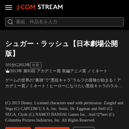
シュガー・ラッシュ【日本劇場公開
版】
101分
G
2012
年
吹替
2013年 第85回 アカデミー賞 長編アニメ賞 ノミネート
ゲームの世界の“裏側”で“悪役キャラ”ラルフの冒険が始まる！ア
カデミー賞ノミネート！ヒーローになりたい悪役キャラのラルフ
が、お菓子の国のレースゲームに住む“ひとりぼっち”の少女ヴァ
声の出演：山寺宏一（ラルフ）、諸星すみれ（ヴァネロペ）、花
ネロペのために繰り広げる大冒険！ワクワクドキドキ、そして思
輪英司（フェリックス）、田村聖子（カルホーン軍曹） ほか
／
監
(C) 2013 Disney. Licensed characters used with permission. Zangief and
わずグッとくる、感動のファンタジー！日本劇場公開版には日本
督：リッチ・ムーア
Vega (C) CAPCOM U.S.A, Inc. Sonic, Dr. Eggman and Neff (C)
オリジナルキャラ「ミンティ・サクラ」登場！
SEGA, Clyde (C) NAMCO BANDAI Games Inc., And Q*bert (C)
Columbia Pictures Industries, Inc. All Rights Reserved.