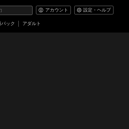
アカウント
設定・ヘルプ
料パック
アダルト