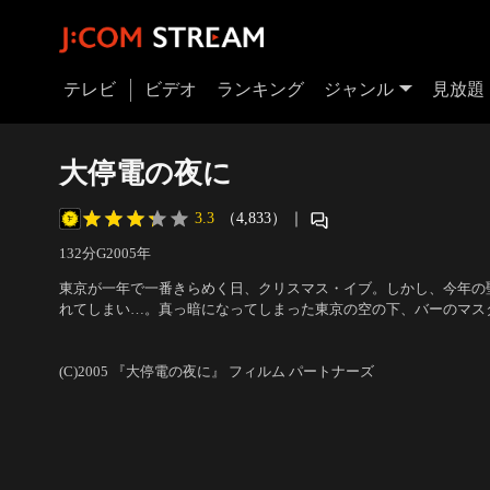
テレビ
ビデオ
ランキング
ジャンル
見放題
大停電の夜に
3.3
（4,833）
｜
132分
G
2005
年
東京が一年で一番きらめく日、クリスマス・イブ。しかし、今年の
れてしまい…。真っ暗になってしまった東京の空の下、バーのマス
ーイ、妊婦、老夫婦など12人の男女の一夜の物語が動き出す…。
出演：豊川悦司、原田知世 ほか
／
監督：源孝志
が描くロマンチック群像劇。
(C)2005 『大停電の夜に』 フィルム パートナーズ