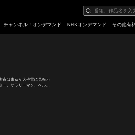
チャンネル！オンデマンド
NHKオンデマンド
その他有
聖夜は東京が大停電に見舞わ
ター、サラリーマン、ベルボ
『東京タワー』の監督、源孝志