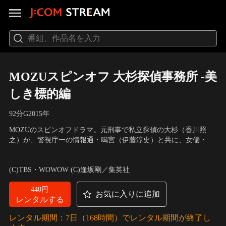
MOZUスピンオフ 大杉探偵事務所 -美
しき標的編
92分
G
2015
年
MOZUのスピンオフドラマ。元刑事で私立探偵の大杉（香川照
之）が、警視庁一の情報通・鳴宮（伊藤淳史）と共に、女優・白
石百合（飯島直子）にまつわる難事件に挑む！
出演：香川照之、伊藤淳史、飯島直子、片桐はいり、水崎綾女、
杉咲花、堀内敬子、馬場徹、中嶋しゅう、小林勝也、高橋努 他
(C)TBS・WOWOW (C)逢坂剛／集英社
440円
お気に入りに追加
レンタルする
レンタル期間：7日（168時間）でレンタル期間が終了し