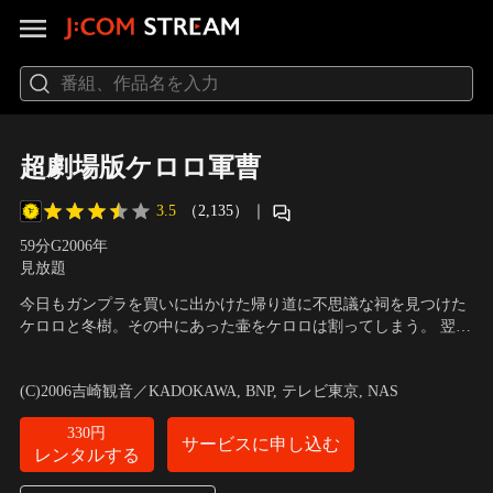
超劇場版ケロロ軍曹
3.5
（2,135）
｜
59分
G
2006
年
見放題
今日もガンプラを買いに出かけた帰り道に不思議な祠を見つけた
ケロロと冬樹。その中にあった壷をケロロは割ってしまう。 翌日
から街に起こり始める様々な異変。それはケロロが壷を割ったた
声の出演：渡辺久美子（ケロロ軍曹）、川上とも子（日向冬樹）
め、ケロン星の古代最終兵器・キルルの封印が解けたせいらし
ほか
／
原作：吉崎観音
(C)2006吉崎観音／KADOKAWA, BNP, テレビ東京, NAS
い。ケロロたちの前に現れたミララは、キルルについて教える
が…。
330円
サービスに申し込む
レンタルする