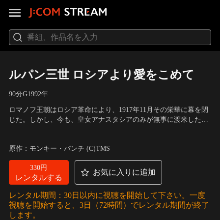
ルパン三世 ロシアより愛をこめて
90分
G
1992
年
ロマノフ王朝はロシア革命により、1917年11月その栄華に幕を閉
じた。しかし、今も、皇女アナスタシアのみが無事に渡米したと
いう神話が残っている。ルパンはロマノフ家が、恩人に託したと
声の出演：山田康雄（ルパン三世）、小林清志（次元大介）、増
されている500トンの金塊の行方を追う途中、手掛かりとなる暗
山江威子（峰不二子）、井上真樹夫（石川五ェ門）
原作：モンキー・パンチ (C)TMS
号を秘めた書物の情報を掴み、その書物を借り出した美女ジュデ
ィに近づく。
330円
お気に入りに追加
レンタルする
レンタル期間：30日以内に視聴を開始して下さい。一度
視聴を開始すると、3日（72時間）でレンタル期間が終了
します。