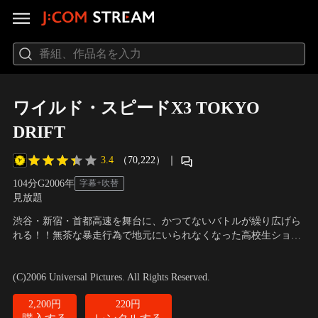
ワイルド・スピードX3 TOKYO
DRIFT
3.4
（70,222）
｜
104分
G
2006
年
字幕+吹替
見放題
渋谷・新宿・首都高速を舞台に、かつてないバトルが繰り広げら
れる！！無茶な暴走行為で地元にいられなくなった高校生ショー
ンは父親の駐留する東京へやってきた。そこではじめて究極のド
出演：ルーカス・ブラック、ナタリー・ケリー、北川景子 他
／
監
ライブ・テク“ドリフト”に出会う。だがそれは、ドリフト・キン
督：ジャスティン・リン
(C)2006 Universal Pictures. All Rights Reserved.
グの異名をとる、D.Kとの熾烈な戦いのはじまりでもあった…。
2,200円
220円