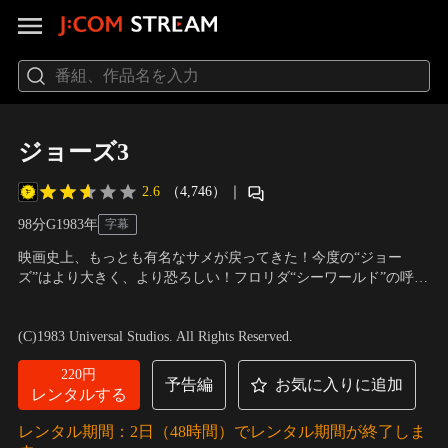
ジョーズ3
2.6
（4,746）
｜
98分
G
1983
年
字幕
映画史上、もっとも有名なサメが戻ってきた！今度の“ジョー
ズ”はより大きく、より恐ろしい！フロリダ“シーワールド”の呼び
物、新しいガラス張りの海底トンネルを使った“海底王国”のオー
出演：デニス・クエイド、ベス・アームストロング、ルイス・ゴ
プン日。血に飢え復讐に燃える巨大なメスのホオジロザメが体当
セット・Jr
／
監督：ジョー・アルヴス
(C)1983 Universal Studios. All Rights Reserved.
たり攻撃をし、多数の観客が閉じ込められてしまった…。
220円
予告編
お気に入りに追加
レンタルする
レンタル期間：2日（48時間）でレンタル期間が終了しま