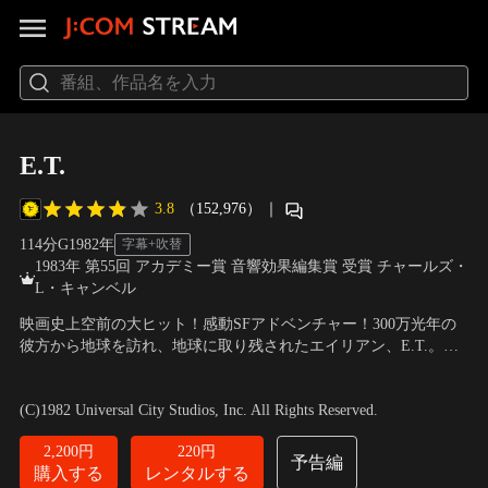
E.T.
3.8
（152,976）
｜
114分
G
1982
年
字幕+吹替
1983年 第55回 アカデミー賞 音響効果編集賞 受賞 チャールズ・
L・キャンベル
映画史上空前の大ヒット！感動SFアドベンチャー！300万光年の
彼方から地球を訪れ、地球に取り残されたエイリアン、E.T.。運
命的な出会いが、時間や場所を越えた友情とアドベンチャーを紡
出演：ヘンリー・トーマス、ディー・ウォーレス、ドリュー・バ
ぎ出す。初公開から20周年を記念して数々の未公開映像や、最新
リモア
／
監督：スティーブン・スピルバーグ
(C)1982 Universal City Studios, Inc. All Rights Reserved.
CG技術、デジタル化によって甦った特別版を配信！
2,200円
220円
予告編
購入する
レンタルする