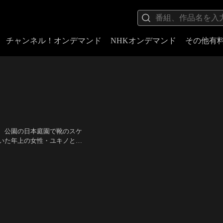
チャンネル！オンデマンド
NHKオンデマンド
その他有
、公園の日本庭園で靴のスケ
いた年上の女性・ユキノと出
り、次第に心を通わせてい
香里【ユキノ】）
／
監督：新