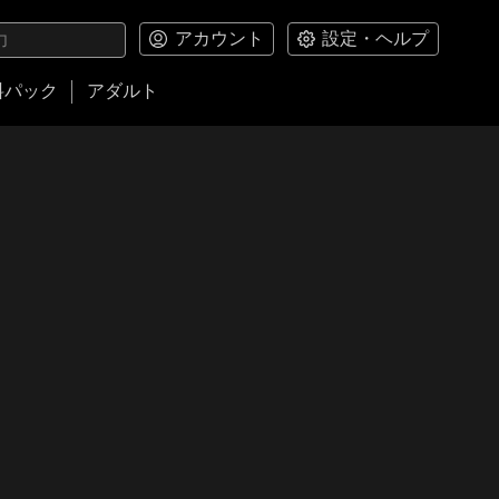
アカウント
設定・ヘルプ
料パック
アダルト