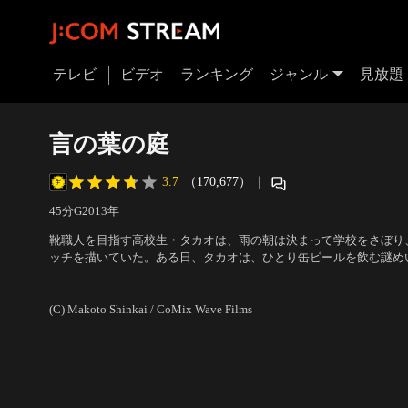
テレビ
ビデオ
ランキング
ジャンル
見放題
言の葉の庭
3.7
（170,677）
｜
45分
G
2013
年
靴職人を目指す高校生・タカオは、雨の朝は決まって学校をさぼり
ッチを描いていた。ある日、タカオは、ひとり缶ビールを飲む謎め
会う。ふたりは約束もないまま雨の日だけの逢瀬を重ねるようにな
声の出演：入野自由（秋月 孝雄【タカオ】）、花澤香菜（雪野百
く…。
海 誠
(C) Makoto Shinkai / CoMix Wave Films