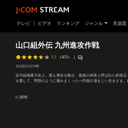
テレビ
ビデオ
ランキング
ジャンル
見放題
山口組外伝 九州進攻作戦
3.5
（453）
｜
105分
G
1974
年
近代組織暴力史上、最も勇名を馳せ、最後の侠客と呼ばれた鉄砲玉
を愛して、野獣のように暴れまくった一匹狼の凄まじい生きざま。
弟分である石野組組長・石野一郎が別府で激しく対立する坂口組に
出演：菅原文太、渡瀬恒彦、松方弘樹、梅宮辰夫、渚まゆみ、橘真
から坂口組幹部を殺害する。
(C)東映