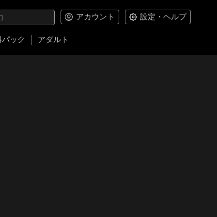
アカウント
設定・ヘルプ
料パック
アダルト