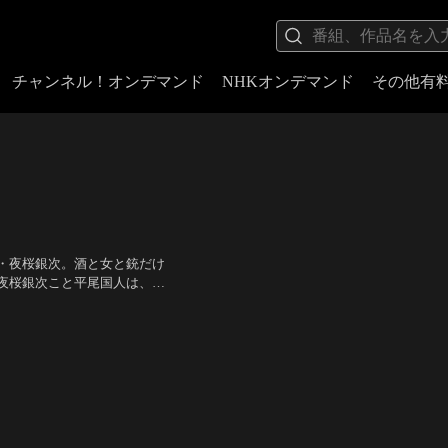
チャンネル！オンデマンド
NHKオンデマンド
その他有
・夜桜銀次。酒と女と銃だけ
夜桜銀次こと平尾国人は、兄
狙撃されて重傷を負ったこと
紀
／
監督：山下耕作