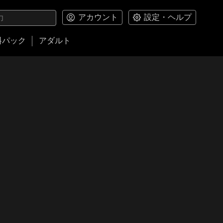
アカウント
設定・ヘルプ
料パック
アダルト