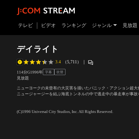
テレビ
ビデオ
ランキング
ジャンル
見放題
デイライト
3.4
（5,711）
｜
114分
G
1996
年
字幕
吹替
見放題
ニューヨークの未曾有の大災害を描いたパニック・アクション超大
ニュージャージーを結ぶ海底トンネルの中で逃走中の暴走車が事故
トンネル内に充満する一方、もろくなったトンネルは崩落を始める
出演：シルベスター・スタローン、エイミー・ブレネマン、スタン
ない状況で、取り残された人々は脱出しようとするが…！？
ブ・コーエン
(C)1996 Universal City Studios, Inc. All Rights Reserved.