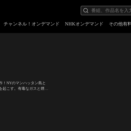
チャンネル！オンデマンド
NHKオンデマンド
その他有
作！NYのマンハッタン島と
を起こす。有毒なガスと煙が
。酸素はあと3時間しかもた
・ショー ほか
／
監督：ロ