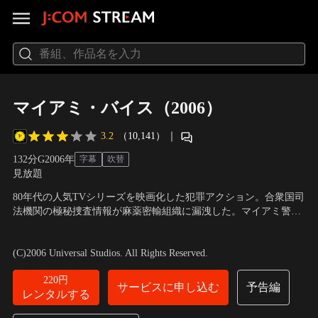
マイアミ・バイス（2006）
3.2
（10,141）
｜
132分
G
2006
年
字幕
吹替
見放題
80年代の人気TVシリーズを映画化した犯罪アクション。合衆国司
法機関の極秘捜査情報が麻薬密輸組織に漏洩した。マイアミ警察
特捜課の刑事ソニーとリカルドは、その漏洩ルートを突き止める
出演：コリン・ファレル、ジェイミー・フォックス
／
監督：マイ
ため、麻薬ディーラーになりすまして組織に潜入する…。TVシリ
ケル・マン
(C)2006 Universal Studios. All Rights Reserved.
ーズよりハードなバイオレンス作品となっている。
220円
サービスに申し込む
予告編
レンタルする