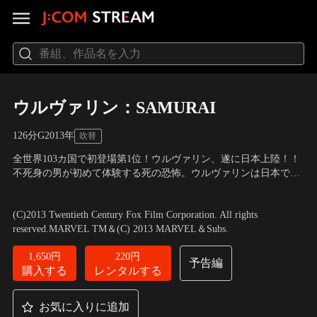
ウルヴァリン：SAMURAI
126分
G
2013
年
吹替
全世界103カ国で初登場第1位！ウルヴァリン、遂に日本上陸！！
不死身の男が初めて体験する死の恐怖。ウルヴァリンは日本で散
るのか…？ハリウッドが本格的な日本ロケを行ったことでも話題
出演：ヒュー・ジャックマン、真田広之、TAO、福島リラ
／
監
の大人気アクションシリーズ最新作。カナダで隠遁生活を送って
督：ジェームズ・マンゴールド
(C)2013 Twentieth Century Fox Film Corporation. All rights
いたウルヴァリンは、かつて命を救った旧友である大物実業家の
reserved.MARVEL TM＆(C) 2013 MARVEL＆Subs.
矢志田に請われて日本を訪れるが…。
1,650円
220円
予告編
購入する
レンタルする
お気に入りに追加